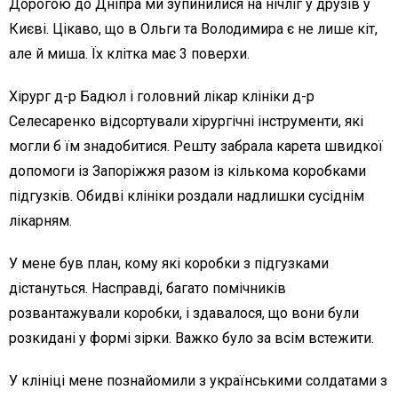
Дорогою до Дніпра ми зупинилися на нічліг у друзів у
Києві. Цікаво, що в Ольги та Володимира є не лише кіт,
але й миша. Їх клітка має 3 поверхи.
Хірург д-р Бадюл і головний лікар клініки д-р
Селесаренко відсортували хірургічні інструменти, які
могли б їм знадобитися. Решту забрала карета швидкої
допомоги із Запоріжжя разом із кількома коробками
підгузків. Обидві клініки роздали надлишки сусіднім
лікарням.
У мене був план, кому які коробки з підгузками
дістануться. Насправді, багато помічників
розвантажували коробки, і здавалося, що вони були
розкидані у формі зірки. Важко було за всім встежити.
У клініці мене познайомили з українськими солдатами з